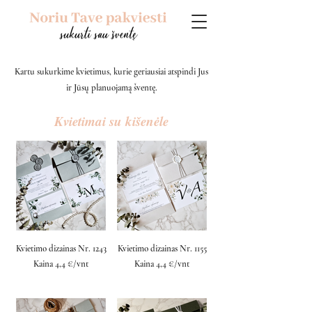
Kartu sukurkime kvietimus, kurie geriausiai atspindi Jus
ir Jūsų planuojamą šventę.
Kvietimai su kišenėle
Kvietimo dizainas Nr. 1243
Kvietimo dizainas Nr. 1155
Kaina 4,4 €/vnt
Kaina 4,4 €/vnt