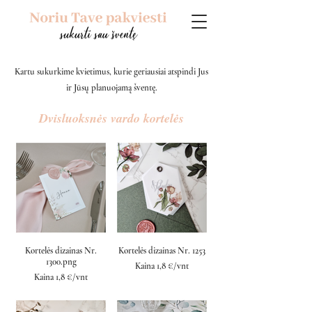
Kartu sukurkime kvietimus, kurie geriausiai atspindi Jus
ir Jūsų planuojamą šventę.
Dvisluoksnės vardo kortelės
Kortelės dizainas Nr.
Kortelės dizainas Nr. 1253
1300.png
Kaina 1,8 €/vnt
Kaina 1,8 €/vnt